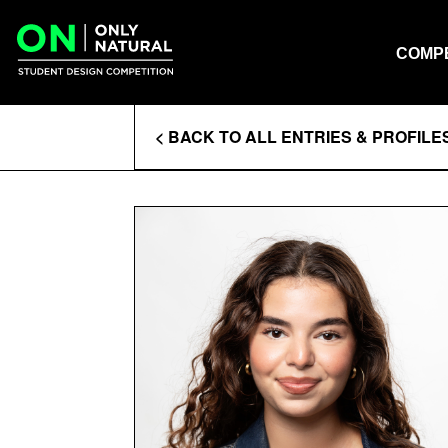
COMPETITIONS
Skip
to
COLLEGES
content
COMPE
ENTRIES
Enter
< BACK TO ALL ENTRIES & PROFILE
Search
Terms